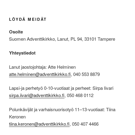
LÖYDÄ MEIDÄT
Osoite
Suomen Adventtikirkko, Lanut, PL 94, 33101 Tampere
Yhteystiedot
Lanut jaostojohtaja: Atte Helminen
atte.helminen@adventtikirkko.fi
, 040 553 8879
Lapsi-ja perhetyö 0-10-vuotiaat ja perheet: Sirpa Iivari
sirpa.iivari@adventtikirkko.fi
, 050 468 0112
Polunkävijät ja varhaisnuorisotyö 11–13-vuotiaat: Tiina
Keronen
tiina.keronen@adventtikirkko.fi
, 050 407 4466