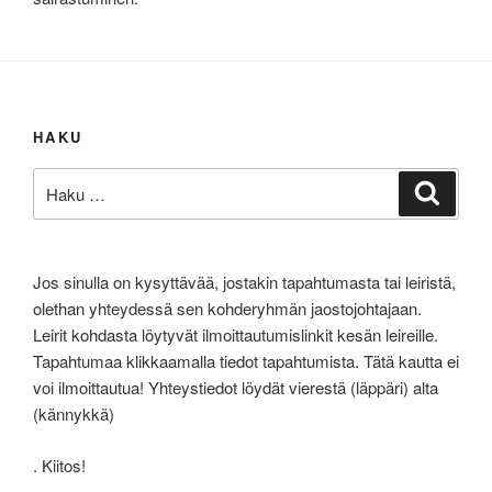
HAKU
Etsi:
Haku
Jos sinulla on kysyttävää, jostakin tapahtumasta tai leiristä,
olethan yhteydessä sen kohderyhmän jaostojohtajaan.
Leirit kohdasta löytyvät ilmoittautumislinkit kesän leireille.
Tapahtumaa klikkaamalla tiedot tapahtumista. Tätä kautta ei
voi ilmoittautua! Yhteystiedot löydät vierestä (läppäri) alta
(kännykkä)
. Kiitos!