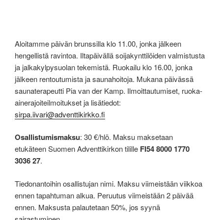
Aloitamme päivän brunssilla klo 11.00, jonka jälkeen
hengellistä ravintoa. Iltapäivällä soijakynttilöiden valmistusta
ja jalkakylpysuolan tekemistä. Ruokailu klo 16.00, jonka
jälkeen rentoutumista ja saunahoitoja. Mukana päivässä
saunaterapeutti Pia van der Kamp. Ilmoittautumiset, ruoka-
ainerajoiteilmoitukset ja lisätiedot:
sirpa.iivari@adventtikirkko.fi
Osallistumismaksu
: 30 €/hlö. Maksu maksetaan
etukäteen Suomen Adventtikirkon tilille
FI54 8000 1770
3036 27
.
Tiedonantoihin osallistujan nimi. Maksu viimeistään viikkoa
ennen tapahtuman alkua. Peruutus viimeistään 2 päivää
ennen. Maksusta palautetaan 50%, jos syynä
sairastuminen.