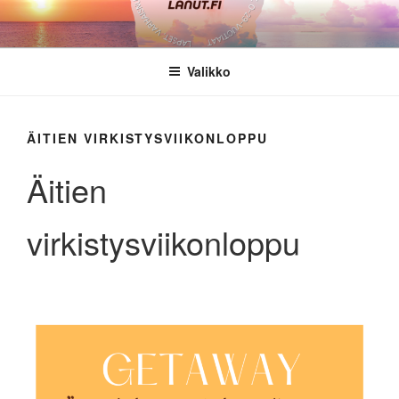
Siirry
sisältöön
Valikko
ÄITIEN VIRKISTYSVIIKONLOPPU
Äitien
virkistysviikonloppu