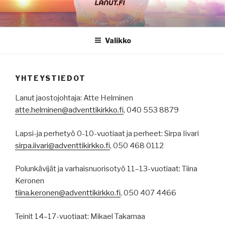
Siirry
sisältöön
Valikko
YHTEYSTIEDOT
Lanut jaostojohtaja: Atte Helminen
atte.helminen@adventtikirkko.fi
, 040 553 8879
Lapsi-ja perhetyö 0-10-vuotiaat ja perheet: Sirpa Iivari
sirpa.iivari@adventtikirkko.fi
, 050 468 0112
Polunkävijät ja varhaisnuorisotyö 11–13-vuotiaat: Tiina
Keronen
tiina.keronen@adventtikirkko.fi
, 050 407 4466
Teinit 14–17-vuotiaat: Mikael Takamaa