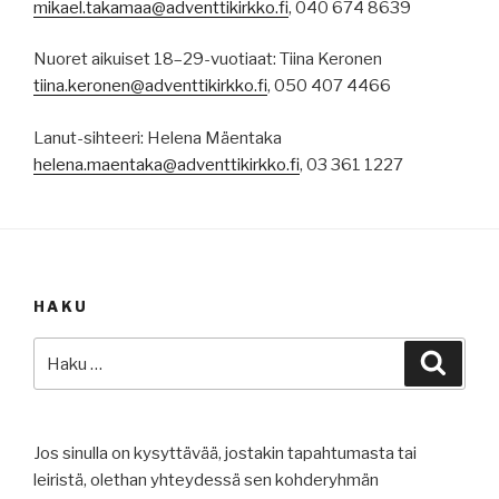
mikael.takamaa@adventtikirkko.fi
, 040 674 8639
Nuoret aikuiset 18–29-vuotiaat: Tiina Keronen
tiina.keronen@adventtikirkko.fi
, 050 407 4466
Lanut-sihteeri: Helena Mäentaka
helena.maentaka@adventtikirkko.fi
, 03 361 1227
HAKU
Etsi:
Haku
Jos sinulla on kysyttävää, jostakin tapahtumasta tai
leiristä, olethan yhteydessä sen kohderyhmän