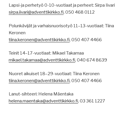
Lapsi-ja perhetyö 0-10-vuotiaat ja perheet: Sirpa Iivari
sirpa.iivari@adventtikirkko.fi
, 050 468 0112
Polunkävijät ja varhaisnuorisotyö 11–13-vuotiaat: Tiina
Keronen
tiina.keronen@adventtikirkko.fi
, 050 407 4466
Teinit 14–17-vuotiaat: Mikael Takamaa
mikael.takamaa@adventtikirkko.fi
, 040 674 8639
Nuoret aikuiset 18–29-vuotiaat: Tiina Keronen
tiina.keronen@adventtikirkko.fi
, 050 407 4466
Lanut-sihteeri: Helena Mäentaka
helena.maentaka@adventtikirkko.fi
, 03 361 1227