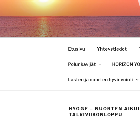
Siirry
sisältöön
Etusivu
Yhteystiedot
Polunkävijät
HORIZON YOU
Lasten ja nuorten hyvinvointi
HYGGE – NUORTEN AIKU
TALVIVIIKONLOPPU