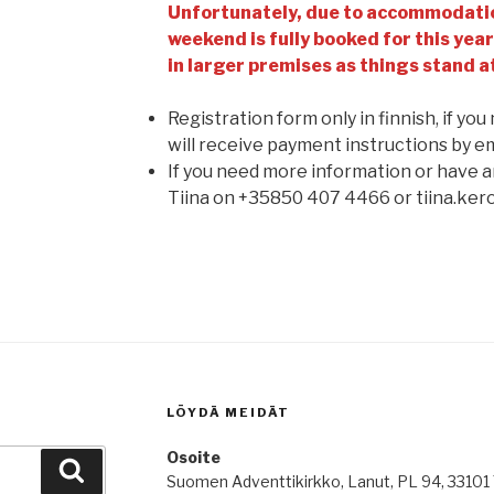
Unfortunately, due to accommodati
weekend is fully booked for this year
in larger premises as things stand a
Registration form only in finnish, if you
will receive payment instructions by em
If you need more information or have a
Tiina on +35850 407 4466 or tiina.ker
LÖYDÄ MEIDÄT
Osoite
Haku
Suomen Adventtikirkko, Lanut, PL 94, 3310