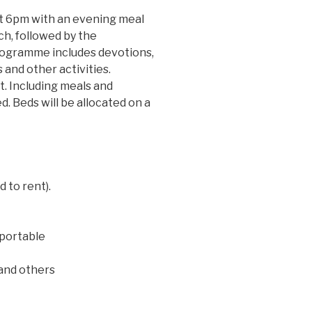
at 6pm with an evening meal
h, followed by the
rogramme includes devotions,
and other activities.
. Including meals and
. Beds will be allocated on a
 to rent).
sportable
 and others