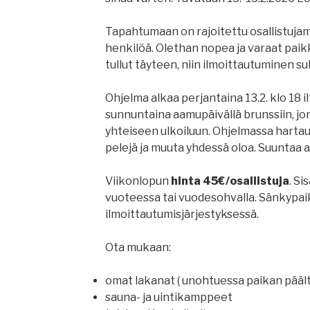
Tapahtumaan on rajoitettu osallistujamä
henkilöä. Olethan nopea ja varaat paik
tullut täyteen, niin ilmoittautuminen su
Ohjelma alkaa perjantaina 13.2. klo 18 il
sunnuntaina aamupäivällä brunssiin, jo
yhteiseen ulkoiluun. Ohjelmassa hartaus
pelejä ja muuta yhdessä oloa. Suuntaa a
Viikonlopun
hinta 45€/osallistuja
. Si
vuoteessa tai vuodesohvalla. Sänkypai
ilmoittautumisjärjestyksessä.
Ota mukaan:
omat lakanat ( unohtuessa paikan päält
sauna- ja uintikamppeet