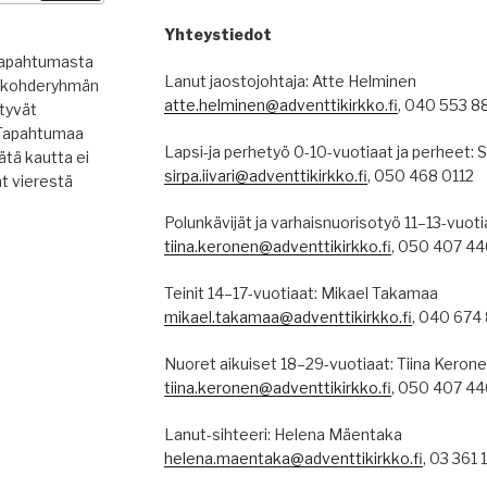
Yhteystiedot
 tapahtumasta
Lanut jaostojohtaja: Atte Helminen
en kohderyhmän
atte.helminen@adventtikirkko.fi
, 040 553 8
ytyvät
. Tapahtumaa
Lapsi-ja perhetyö 0-10-vuotiaat ja perheet: Si
ätä kautta ei
sirpa.iivari@adventtikirkko.fi
, 050 468 0112
ät vierestä
Polunkävijät ja varhaisnuorisotyö 11–13-vuoti
tiina.keronen@adventtikirkko.fi
, 050 407 4
Teinit 14–17-vuotiaat: Mikael Takamaa
mikael.takamaa@adventtikirkko.fi
, 040 674
Nuoret aikuiset 18–29-vuotiaat: Tiina Keron
tiina.keronen@adventtikirkko.fi
, 050 407 4
Lanut-sihteeri: Helena Mäentaka
helena.maentaka@adventtikirkko.fi
, 03 361 