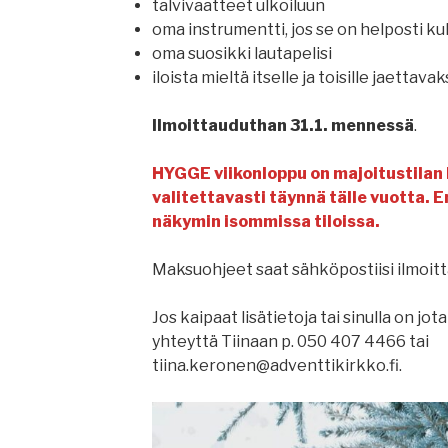
talvivaatteet ulkoiluun
oma instrumentti, jos se on helposti ku
oma suosikki lautapelisi
iloista mieltä itselle ja toisille jaettavak
Ilmoittauduthan 31.1. mennessä
.
HYGGE viikonloppu on majoitustilan 
valitettavasti täynnä tälle vuotta. 
näkymin isommissa tiloissa.
Maksuohjeet saat sähköpostiisi ilmoitt
Jos kaipaat lisätietoja tai sinulla on jo
yhteyttä Tiinaan p. 050 407 4466 tai
tiina.keronen@adventtikirkko.fi.