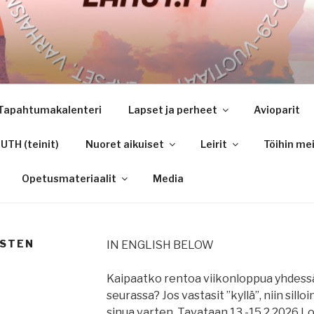
Tapahtumakalenteri
Lapset ja perheet
Avioparit
TH (teinit)
Nuoret aikuiset
Leirit
Töihin mei
Opetusmateriaalit
Media
ISTEN
IN ENGLISH BELOW
Kaipaatko rentoa viikonloppua yhdessä
seurassa? Jos vastasit ”kyllä”, niin sillo
sinua varten. Tavataan 13.-15.2.2026 Loh