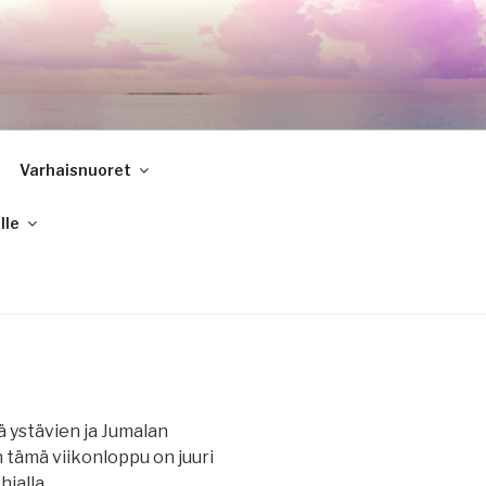
Varhaisnuoret
lle
 ystävien ja Jumalan
in tämä viikonloppu on juuri
jalla.