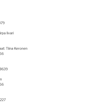
879
rpa Iivari
aat: Tiina Keronen
466
 8639
en
466
1227