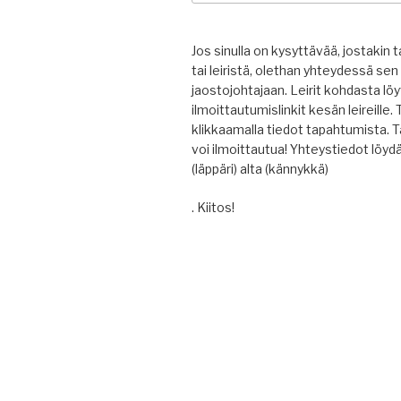
Jos sinulla on kysyttävää, jostakin
tai leiristä, olethan yhteydessä s
jaostojohtajaan. Leirit kohdasta lö
ilmoittautumislinkit kesän leireille
klikkaamalla tiedot tapahtumista. T
voi ilmoittautua! Yhteystiedot löyd
(läppäri) alta (kännykkä)
. Kiitos!