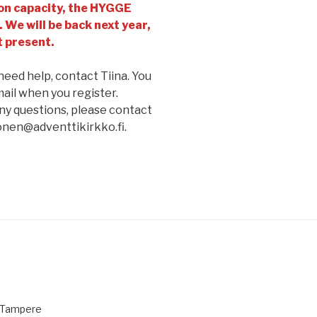
on capacity, the HYGGE
. We will be back next year,
t present.
 need help, contact Tiina. You
ail when you register.
ny questions, please contact
onen@adventtikirkko.fi.
1 Tampere