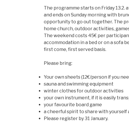
The programme starts on Friday 13.2. 
and ends on Sunday morning with brunc
opportunity to go out together. The p
home church, outdoor activities, games 
The weekend costs 45€ per participant
accommodation in a bed or on a sofa bed
first come, first served basis.
Please bring:
Your own sheets (12€/person if you need
sauna and swimming equipment
winter clothes for outdoor activities
your own instrument, if it is easily tran
your favourite board game
a cheerful spirit to share with yourself
Please register by 31 January.