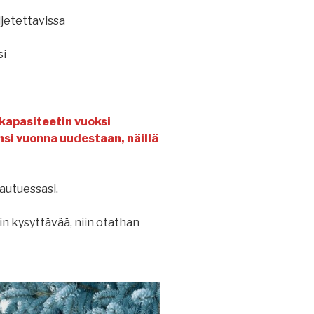
ljetettavissa
si
kapasiteetin vuoksi
Ensi vuonna uudestaan, näillä
autuessasi.
tain kysyttävää, niin otathan