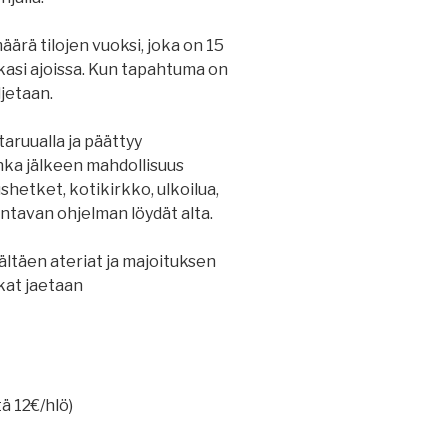
ärä tilojen vuoksi, joka on 15
kasi ajoissa. Kun tapahtuma on
ljetaan.
taruualla ja päättyy
nka jälkeen mahdollisuus
hetket, kotikirkko, ulkoilua,
ntavan ohjelman löydät alta.
sältäen ateriat ja majoituksen
kat jaetaan
ä 12€/hlö)