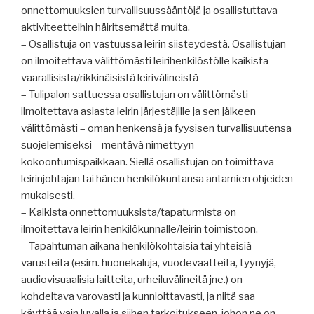
onnettomuuksien turvallisuussääntöjä ja osallistuttava
aktiviteetteihin häiritsemättä muita.
– Osallistuja on vastuussa leirin siisteydestä. Osallistujan
on ilmoitettava välittömästi leirihenkilöstölle kaikista
vaarallisista/rikkinäisistä leirivälineistä
– Tulipalon sattuessa osallistujan on välittömästi
ilmoitettava asiasta leirin järjestäjille ja sen jälkeen
välittömästi – oman henkensä ja fyysisen turvallisuutensa
suojelemiseksi – mentävä nimettyyn
kokoontumispaikkaan. Siellä osallistujan on toimittava
leirinjohtajan tai hänen henkilökuntansa antamien ohjeiden
mukaisesti.
– Kaikista onnettomuuksista/tapaturmista on
ilmoitettava leirin henkilökunnalle/leirin toimistoon.
– Tapahtuman aikana henkilökohtaisia tai yhteisiä
varusteita (esim. huonekaluja, vuodevaatteita, tyynyjä,
audiovisuaalisia laitteita, urheiluvälineitä jne.) on
kohdeltava varovasti ja kunnioittavasti, ja niitä saa
käyttää vain luvalla ja siihen tarkoitukseen, johon ne on