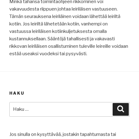
Minkä tahansa toimintaohjeen rikkominen voi
vakavuudesta riippuen johtaa leiriläisen vastuuseen.
Tämän seurauksena leiriläinen voidaan lähettää leiriltä
kotiin. Jos leiriltä lähetetään kotiin, vanhempi on
vastuussa leiriläisen kotiinkuljetuksesta omalla
kustannuksellaan. Sääntöjä tahallisesti ja vakavasti
rikkovan leiriläisen osallistuminen tuleville leireille voidaan
estää useaksi vuodeksi tai pysyvästi.
HAKU
Etsi:
Haku
Jos sinulla on kysyttävää, jostakin tapahtumasta tai