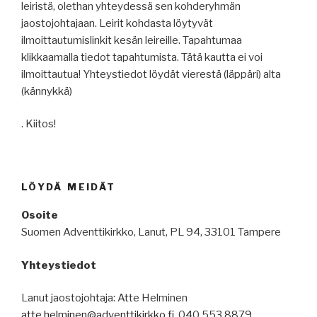
leiristä, olethan yhteydessä sen kohderyhmän
jaostojohtajaan. Leirit kohdasta löytyvät
ilmoittautumislinkit kesän leireille. Tapahtumaa
klikkaamalla tiedot tapahtumista. Tätä kautta ei voi
ilmoittautua! Yhteystiedot löydät vierestä (läppäri) alta
(kännykkä)
. Kiitos!
LÖYDÄ MEIDÄT
Osoite
Suomen Adventtikirkko, Lanut, PL 94, 33101 Tampere
Yhteystiedot
Lanut jaostojohtaja: Atte Helminen
atte.helminen@adventtikirkko.fi
, 040 553 8879