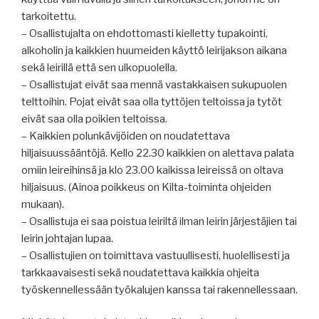
tarkoitettu.
– Osallistujalta on ehdottomasti kielletty tupakointi,
alkoholin ja kaikkien huumeiden käyttö leirijakson aikana
sekä leirillä että sen ulkopuolella.
– Osallistujat eivät saa mennä vastakkaisen sukupuolen
telttoihin. Pojat eivät saa olla tyttöjen teltoissa ja tytöt
eivät saa olla poikien teltoissa.
– Kaikkien polunkävijöiden on noudatettava
hiljaisuussääntöjä. Kello 22.30 kaikkien on alettava palata
omiin leireihinsä ja klo 23.00 kaikissa leireissä on oltava
hiljaisuus. (Ainoa poikkeus on Kilta-toiminta ohjeiden
mukaan).
– Osallistuja ei saa poistua leiriltä ilman leirin järjestäjien tai
leirin johtajan lupaa.
– Osallistujien on toimittava vastuullisesti, huolellisesti ja
tarkkaavaisesti sekä noudatettava kaikkia ohjeita
työskennellessään työkalujen kanssa tai rakennellessaan.