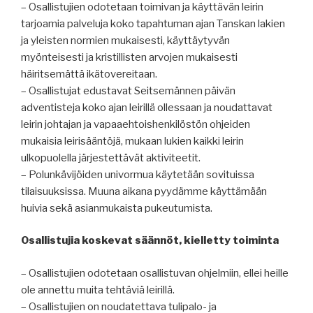
– Osallistujien odotetaan toimivan ja käyttävän leirin
tarjoamia palveluja koko tapahtuman ajan Tanskan lakien
ja yleisten normien mukaisesti, käyttäytyvän
myönteisesti ja kristillisten arvojen mukaisesti
häiritsemättä ikätovereitaan.
– Osallistujat edustavat Seitsemännen päivän
adventisteja koko ajan leirillä ollessaan ja noudattavat
leirin johtajan ja vapaaehtoishenkilöstön ohjeiden
mukaisia leirisääntöjä, mukaan lukien kaikki leirin
ulkopuolella järjestettävät aktiviteetit.
– Polunkävijöiden univormua käytetään sovituissa
tilaisuuksissa. Muuna aikana pyydämme käyttämään
huivia sekä asianmukaista pukeutumista.
Osallistujia koskevat säännöt, kielletty toiminta
– Osallistujien odotetaan osallistuvan ohjelmiin, ellei heille
ole annettu muita tehtäviä leirillä.
– Osallistujien on noudatettava tulipalo- ja