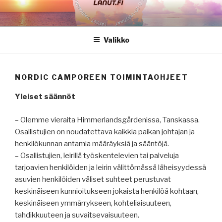
Siirry
sisältöön
Valikko
NORDIC CAMPOREEN TOIMINTAOHJEET
Yleiset säännöt
– Olemme vieraita Himmerlandsgårdenissa, Tanskassa.
Osallistujien on noudatettava kaikkia paikan johtajan ja
henkilökunnan antamia määräyksiä ja sääntöjä.
– Osallistujien, leirillä työskentelevien tai palveluja
tarjoavien henkilöiden ja leirin välittömässä läheisyydessä
asuvien henkilöiden väliset suhteet perustuvat
keskinäiseen kunnioitukseen jokaista henkilöä kohtaan,
keskinäiseen ymmärrykseen, kohteliaisuuteen,
tahdikkuuteen ja suvaitsevaisuuteen.