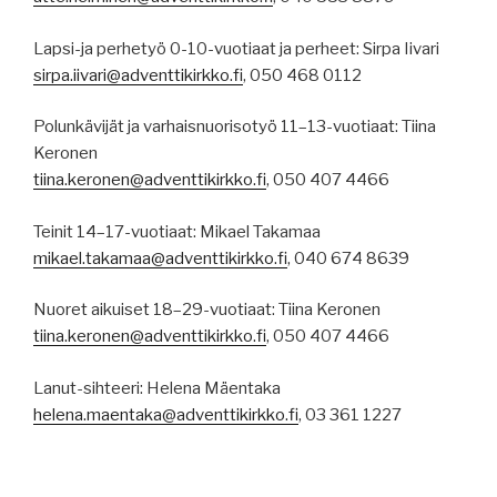
Lapsi-ja perhetyö 0-10-vuotiaat ja perheet: Sirpa Iivari
sirpa.iivari@adventtikirkko.fi
, 050 468 0112
Polunkävijät ja varhaisnuorisotyö 11–13-vuotiaat: Tiina
Keronen
tiina.keronen@adventtikirkko.fi
, 050 407 4466
Teinit 14–17-vuotiaat: Mikael Takamaa
mikael.takamaa@adventtikirkko.fi
, 040 674 8639
Nuoret aikuiset 18–29-vuotiaat: Tiina Keronen
tiina.keronen@adventtikirkko.fi
, 050 407 4466
Lanut-sihteeri: Helena Mäentaka
helena.maentaka@adventtikirkko.fi
, 03 361 1227