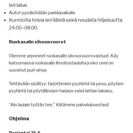
leirialue.
Autot pysäköidään parkkipaikalle
Kunnioita toisia leiriläisiä sekä noudata hiljaisuutta
24.00–08.00.
Ruokasalin siivousvuorot
Olemme arponeet ruokasalin siivousvuorovastuut. Käy
katsomassa ruokasalin ilmoitustaululta josko onni on
suosinut juuri sinua.
Tehtävään sisältyy: tarjottimien pyyhintä tai pesu, pöytien
pyyhintä tai pöytäliinojen harjaus sekä lattian lakaisu.
”Ain laulain työtäs tee.” Kiitämme palveluksestasi!
Ohjelma
Perjantai 21.6.