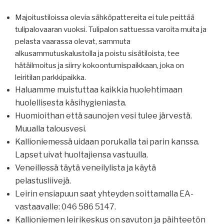
Majoitustiloissa olevia sähköpattereita ei tule peittää
tulipalovaaran vuoksi. Tulipalon sattuessa varoita muita ja
pelasta vaarassa olevat, sammuta
alkusammutuskalustolla ja poistu sisätiloista, tee
hätäilmoitus ja siirry kokoontumispaikkaan, joka on
leiritilan parkkipaikka.
Haluamme muistuttaa kaikkia huolehtimaan
huolellisesta käsihygieniasta.
Huomioithan että saunojen vesi tulee järvestä.
Muualla talousvesi.
Kallioniemessä uidaan porukalla tai parin kanssa.
Lapset uivat huoltajiensa vastuulla.
Veneillessä täytä veneilylista ja käytä
pelastusliivejä.
Leirin ensiapuun saat yhteyden soittamalla EA-
vastaavalle: 046 586 5147.
Kallioniemen leirikeskus on savuton ja päihteetön