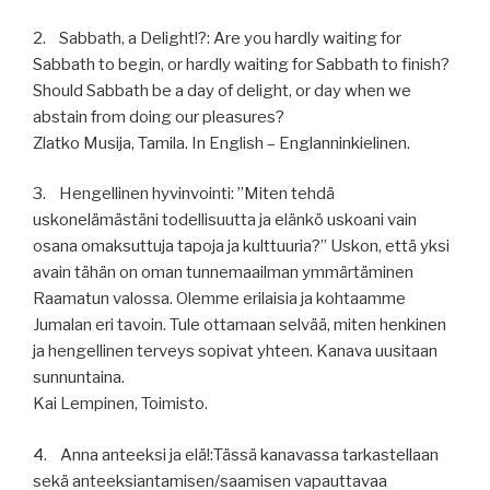
2. Sabbath, a Delight!?: Are you hardly waiting for
Sabbath to begin, or hardly waiting for Sabbath to finish?
Should Sabbath be a day of delight, or day when we
abstain from doing our pleasures?
Zlatko Musija, Tamila. In English – Englanninkielinen.
3. Hengellinen hyvinvointi: ”Miten tehdä
uskonelämästäni todellisuutta ja elänkö uskoani vain
osana omaksuttuja tapoja ja kulttuuria?” Uskon, että yksi
avain tähän on oman tunnemaailman ymmärtäminen
Raamatun valossa. Olemme erilaisia ja kohtaamme
Jumalan eri tavoin. Tule ottamaan selvää, miten henkinen
ja hengellinen terveys sopivat yhteen. Kanava uusitaan
sunnuntaina.
Kai Lempinen, Toimisto.
4. Anna anteeksi ja elä!:Tässä kanavassa tarkastellaan
sekä anteeksiantamisen/saamisen vapauttavaa