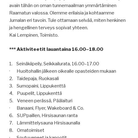
avain tähän on oman tunnemaailman ymmärtäminen
Raamatun valossa. Olemme erilaisia ja kohtaamme
Jumalan eri tavoin. Tule ottamaan selvää, miten henkinen
ja hengellinen terveys sopivat yhteen.
Kai Lempinen, Toimisto.
*** Aktiviteetit lauantaina 16.00–18.00
1. Seinäkiipeily, Seikkailurata, 16.00–17.00
· Huoltohallin jälkeen oikealle opasteiden mukaan
2. Taidepaja, Ruokasali
3. Sumopaini, Lippukenttä
4. Puupelit, Lippukenttä
5. Veneen perässä, Päälaituri
· Banaani, Flyer, Wakeboard & Co.
6. SUPpaillen, Hirsisaunan ranta
7. Lämmittelysauna Hirsisaunalla
8. Omatoimiset
· Soutuveneet ja kanootit