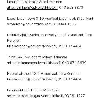
Lanut jaostojohtaja: Atte Helminen
atte.helminen@adventtikirkko.fi
, 040 553 8879
Lapsi-ja perhetyö 0-10-vuotiaat ja perheet: Sirpa Iivari
sirpa.iivari@adventtikirkko.fi
, 050 468 0112
Polunkävijät ja varhaisnuorisotyö 11–13-vuotiaat: Tiina
Keronen
tiina.keronen@adventtikirkko.fi
, 050 407 4466
Teinit 14–17-vuotiaat: Mikael Takamaa
mikael.takamaa@adventtikirkko.fi
, 040 674 8639
Nuoret aikuiset 18–29-vuotiaat: Tiina Keronen
tiina.keronen@adventtikirkko.fi
, 050 407 4466
Lanut-sihteeri: Helena Mäentaka
helena.maentaka@adventtikirkko.fi
, 03 361 1227