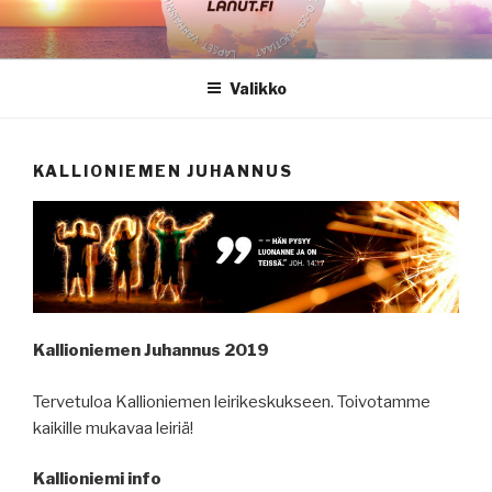
Siirry
sisältöön
Valikko
KALLIONIEMEN JUHANNUS
Kallioniemen Juhannus 2019
Tervetuloa Kallioniemen leirikeskukseen. Toivotamme
kaikille mukavaa leiriä!
Kallioniemi info