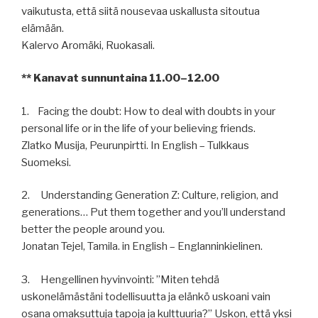
vaikutusta, että siitä nousevaa uskallusta sitoutua
elämään.
Kalervo Aromäki, Ruokasali.
** Kanavat sunnuntaina 11.00–12.00
1. Facing the doubt: How to deal with doubts in your
personal life or in the life of your believing friends.
Zlatko Musija, Peurunpirtti. In English – Tulkkaus
Suomeksi.
2. Understanding Generation Z: Culture, religion, and
generations… Put them together and you’ll understand
better the people around you.
Jonatan Tejel, Tamila. in English – Englanninkielinen.
3. Hengellinen hyvinvointi: ”Miten tehdä
uskonelämästäni todellisuutta ja elänkö uskoani vain
osana omaksuttuja tapoja ja kulttuuria?” Uskon, että yksi