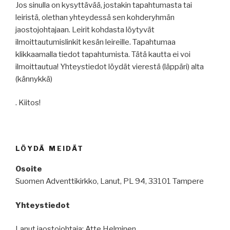
Jos sinulla on kysyttävää, jostakin tapahtumasta tai
leiristä, olethan yhteydessä sen kohderyhmän
jaostojohtajaan. Leirit kohdasta löytyvät
ilmoittautumislinkit kesän leireille. Tapahtumaa
klikkaamalla tiedot tapahtumista. Tätä kautta ei voi
ilmoittautua! Yhteystiedot löydät vierestä (läppäri) alta
(kännykkä)
. Kiitos!
LÖYDÄ MEIDÄT
Osoite
Suomen Adventtikirkko, Lanut, PL 94, 33101 Tampere
Yhteystiedot
Lanut jaostojohtaja: Atte Helminen