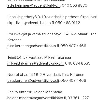
atte.helminen@adventtikirkko.fi
, 040 553 8879
Lapsi-ja perhetyö 0-10-vuotiaat ja perheet: Sirpa Iivari
sirpa.iivari@adventtikirkko.fi
, 050 468 0112
Polunkävijät ja varhaisnuorisotyö 11–13-vuotiaat: Tiina
Keronen
tiina.keronen@adventtikirkko.fi
, 050 407 4466
Teinit 14–17-vuotiaat: Mikael Takamaa
mikael.takamaa@adventtikirkko.fi
, 040 674 8639
Nuoret aikuiset 18–29-vuotiaat: Tiina Keronen
tiina.keronen@adventtikirkko.fi
, 050 407 4466
Lanut-sihteeri: Helena Mäentaka
helena.maentaka@adventtikirkko.fi
, 03 361 1227