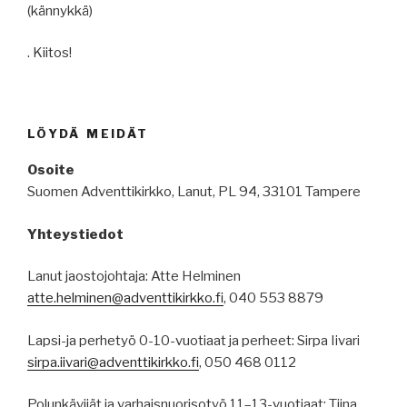
(kännykkä)
. Kiitos!
LÖYDÄ MEIDÄT
Osoite
Suomen Adventtikirkko, Lanut, PL 94, 33101 Tampere
Yhteystiedot
Lanut jaostojohtaja: Atte Helminen
atte.helminen@adventtikirkko.fi
, 040 553 8879
Lapsi-ja perhetyö 0-10-vuotiaat ja perheet: Sirpa Iivari
sirpa.iivari@adventtikirkko.fi
, 050 468 0112
Polunkävijät ja varhaisnuorisotyö 11–13-vuotiaat: Tiina