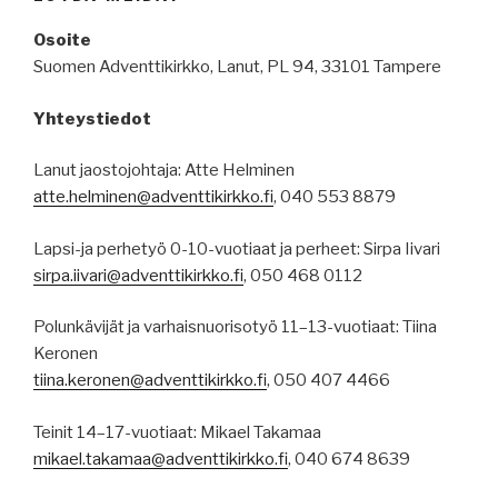
Osoite
Suomen Adventtikirkko, Lanut, PL 94, 33101 Tampere
Yhteystiedot
Lanut jaostojohtaja: Atte Helminen
atte.helminen@adventtikirkko.fi
, 040 553 8879
Lapsi-ja perhetyö 0-10-vuotiaat ja perheet: Sirpa Iivari
sirpa.iivari@adventtikirkko.fi
, 050 468 0112
Polunkävijät ja varhaisnuorisotyö 11–13-vuotiaat: Tiina
Keronen
tiina.keronen@adventtikirkko.fi
, 050 407 4466
Teinit 14–17-vuotiaat: Mikael Takamaa
mikael.takamaa@adventtikirkko.fi
, 040 674 8639