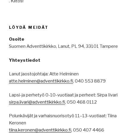
. Kiitos!
LÖYDÄ MEIDÄT
Osoite
Suomen Adventtikirkko, Lanut, PL 94, 33101 Tampere
Yhteystiedot
Lanut jaostojohtaja: Atte Helminen
atte.helminen@adventtikirkko.fi
, 040 553 8879
Lapsi-ja perhetyö 0-10-vuotiaat ja perheet: Sirpa Iivari
sirpa.iivari@adventtikirkko.fi
, 050 468 0112
Polunkävijät ja varhaisnuorisotyö 11–13-vuotiaat: Tiina
Keronen
tiina.keronen@adventtikirkko.fi
, 050 407 4466