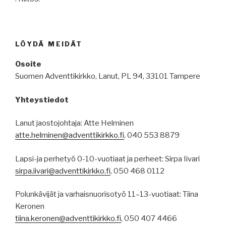
LÖYDÄ MEIDÄT
Osoite
Suomen Adventtikirkko, Lanut, PL 94, 33101 Tampere
Yhteystiedot
Lanut jaostojohtaja: Atte Helminen
atte.helminen@adventtikirkko.fi
, 040 553 8879
Lapsi-ja perhetyö 0-10-vuotiaat ja perheet: Sirpa Iivari
sirpa.iivari@adventtikirkko.fi
, 050 468 0112
Polunkävijät ja varhaisnuorisotyö 11–13-vuotiaat: Tiina
Keronen
tiina.keronen@adventtikirkko.fi
, 050 407 4466