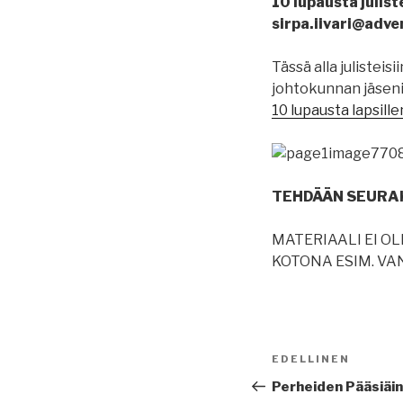
10 lupausta julist
sirpa.iivari@adven
Tässä alla julisteis
johtokunnan jäsenil
10 lupausta lapsill
TEHDÄÄN SEURAK
MATERIAALI EI O
KOTONA ESIM. V
Artikkelien
Edellinen
EDELLINEN
selaus
artikkeli
Perheiden Pääsiäi