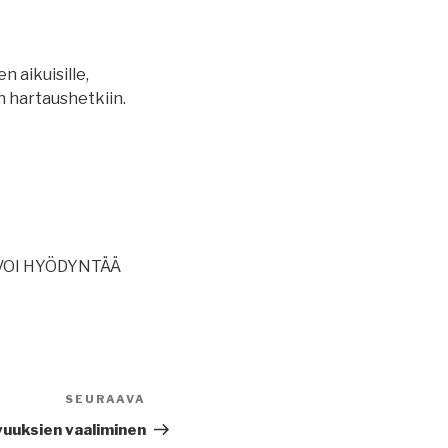
n aikuisille,
n hartaushetkiin.
VOI HYÖDYNTÄÄ
SEURAAVA
Seuraava
artikkeli
uuksien vaaliminen