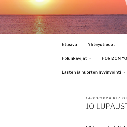
Siirry
sisältöön
Etusivu
Yhteystiedot
Polunkävijät
HORIZON YOU
Lasten ja nuorten hyvinvointi
JULKAISTU
14/03/2024
KIRJO
1O LUPAUS