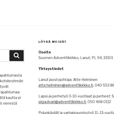
LÖYDÄ MEIDÄT
Osoite
Haku
Suomen Adventtikirkko, Lanut, PL 94, 3310
Yhteystiedot
 tapahtumasta
Lanut jaostojohtaja: Atte Helminen
en kohderyhmän
atte.helminen@adventtikirkko.fi
, 040 553 8
ytyvät
. Tapahtumaa
Lapsi-ja perhetyö 0-10-vuotiaat ja perheet: Si
ätä kautta ei
sirpa.iivari@adventtikirkko.fi
, 050 468 0112
ät vierestä
Polunkävijät ja varhaisnuorisotyö 11–13-vuoti