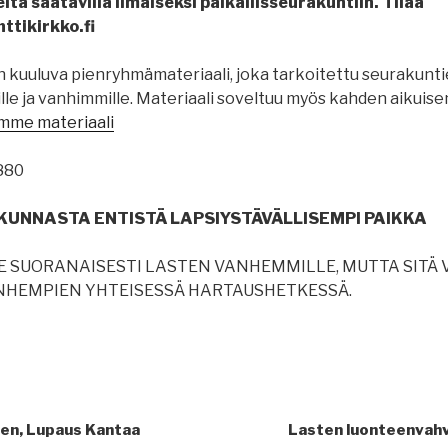
eita saatavilla ilmaiseksi paikallisseurakuntiin. Tilaa
ttikirkko.fi
iin kuuluva pienryhmämateriaali, joka tarkoitettu seurakuntie
le ja vanhimmille. Materiaali soveltuu myös kahden aikuise
emme materiaali
UNNASTA ENTISTÄ LAPSIYSTÄVÄLLISEMPI PAIKKA
LE SUORANAISESTI LASTEN VANHEMMILLE, MUTTA SITÄ 
ANHEMPIEN YHTEISESSÄ HARTAUSHETKESSÄ.
nen, Lupaus Kantaa
Lasten luonteenvahv