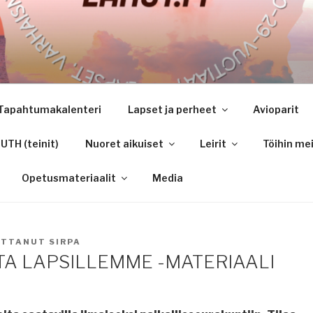
Tapahtumakalenteri
Lapset ja perheet
Avioparit
TH (teinit)
Nuoret aikuiset
Leirit
Töihin mei
Opetusmateriaalit
Media
ITTANUT
SIRPA
TA LAPSILLEMME -MATERIAALI