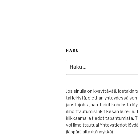
HAKU
Etsi:
Jos sinulla on kysyttävää, jostakin
tai leiristä, olethan yhteydessä s
jaostojohtajaan. Leirit kohdasta lö
ilmoittautumislinkit kesän leireille
klikkaamalla tiedot tapahtumista. T
voi ilmoittautua! Yhteystiedot löyd
(läppäri) alta (kännykkä)