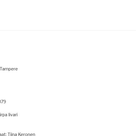
1 Tampere
879
rpa Iivari
aat: Tiina Keronen